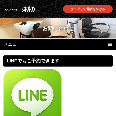
タップして電話をかける
お問い合わせ
メニュー
ホーム
初めての方へ
LINEでもご予約できます
当店の特徴
メニュー
よくあるご質問
プロフィール
店舗情報
最速育毛アメリオール
アメリオールの効果
定期お届けサービス
お知らせ
お問い合わせ