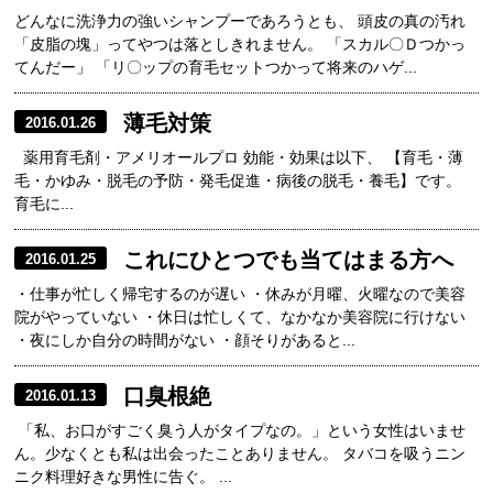
どんなに洗浄力の強いシャンプーであろうとも、 頭皮の真の汚れ
「皮脂の塊」ってやつは落としきれません。 「スカル〇Ｄつかっ
てんだー」 「リ〇ップの育毛セットつかって将来のハゲ...
薄毛対策
2016.01.26
薬用育毛剤・アメリオールプロ 効能・効果は以下、 【育毛・薄
毛・かゆみ・脱毛の予防・発毛促進・病後の脱毛・養毛】です。
育毛に...
これにひとつでも当てはまる方へ
2016.01.25
・仕事が忙しく帰宅するのが遅い ・休みが月曜、火曜なので美容
院がやっていない ・休日は忙しくて、なかなか美容院に行けない
・夜にしか自分の時間がない ・顔そりがあると...
口臭根絶
2016.01.13
「私、お口がすごく臭う人がタイプなの。」という女性はいませ
ん。少なくとも私は出会ったことありません。 タバコを吸うニン
ニク料理好きな男性に告ぐ。 ...