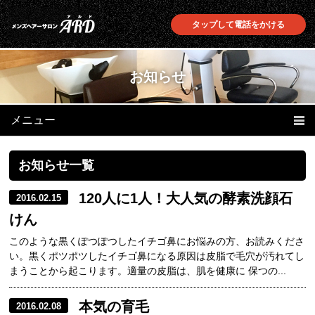
タップして電話をかける
お知らせ
メニュー
ホーム
初めての方へ
お知らせ一覧
当店の特徴
メニュー
120人に1人！大人気の酵素洗顔石
2016.02.15
よくあるご質問
プロフィール
けん
店舗情報
最速育毛アメリオール
このような黒くぽつぽつしたイチゴ鼻にお悩みの方、お読みくださ
い。黒くポツポツしたイチゴ鼻になる原因は皮脂で毛穴が汚れてし
アメリオールの効果
定期お届けサービス
まうことから起こります。適量の皮脂は、肌を健康に 保つの...
お知らせ
お問い合わせ
本気の育毛
2016.02.08