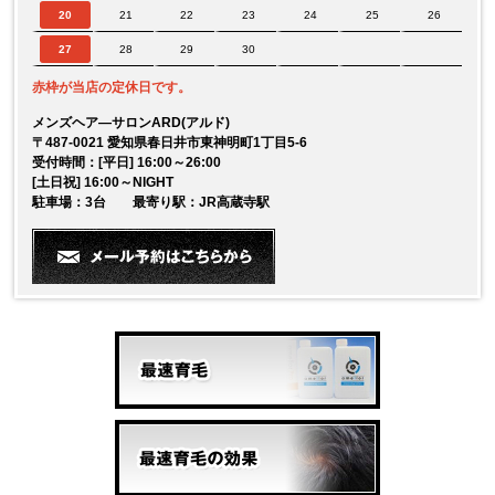
20
21
22
23
24
25
26
27
28
29
30
赤枠が当店の定休日です。
メンズヘア―サロンARD(アルド)
〒487-0021 愛知県春日井市東神明町1丁目5-6
受付時間：[平日] 16:00～26:00
[土日祝] 16:00～NIGHT
駐車場：3台 最寄り駅：JR高蔵寺駅